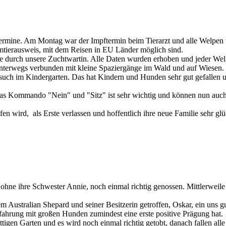
ermine. Am Montag war der Impftermin beim Tierarzt und alle Welpen 
mtierausweis, mit dem Reisen in EU Länder möglich sind.
 durch unsere Zuchtwartin. Alle Daten wurden erhoben und jeder Wel
nterwegs verbunden mit kleine Spaziergänge im Wald und auf Wiesen.
ch im Kindergarten. Das hat Kindern und Hunden sehr gut gefallen un
s Kommando "Nein" und "Sitz" ist sehr wichtig und können nun auch al
 wird, als Erste verlassen und hoffentlich ihre neue Familie sehr gl
ohne ihre Schwester Annie, noch einmal richtig genossen. Mittlerwei
 Australian Shepard und seiner Besitzerin getroffen, Oskar, ein uns 
Erfahrung mit großen Hunden zumindest eine erste positive Prägung hat.
en Garten und es wird noch einmal richtig getobt, danach fallen alle i