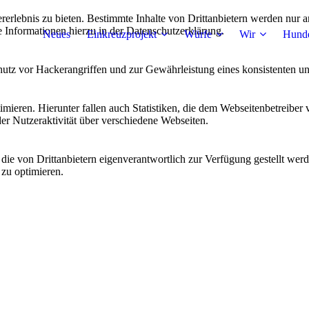
lebnis zu bieten. Bestimmte Inhalte von Drittanbietern werden nur ang
e Informationen hierzu in der Datenschutzerklärung.
Neues
Einkreuzprojekt
Würfe
Wir
Hund
utz vor Hackerangriffen und zur Gewährleistung eines konsistenten un
ieren. Hierunter fallen auch Statistiken, die dem Webseitenbetreiber v
r Nutzeraktivität über verschiedene Webseiten.
 die von Drittanbietern eigenverantwortlich zur Verfügung gestellt wer
 zu optimieren.