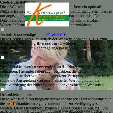
Cookie-Einstellungen
Diese Webseite verwendet Cookies, um Besuchern ein optimales
Nutzererlebnis zu bieten. Bestimmte Inhalte von Drittanbietern werden
nur angezeigt, wenn die entsprechende Option aktiviert ist. Die
Datenverarbeitung kann dann auch in einem Drittland erfolgen.
Weitere Informationen hierzu in der Datenschutzerklärung.
Technisch notwendige
WÜRFE
Diese Cookies sind zum Betrieb der Webseite notwendig, z.B. zum
Schutz vor Hackerangriffen und zur Gewährleistung eines
konsistenten und der Nachfrage angepassten Erscheinungsbilds der
Seite.
Analytische
Diese Cookies werden verwendet, um das Nutzererlebnis weiter zu
optimieren. Hierunter fallen auch Statistiken, die dem
Webseitenbetreiber von Drittanbietern zur Verfügung gestellt werden,
sowie die Ausspielung von personalisierter Werbung durch die
Nachverfolgung der Nutzeraktivität über verschiedene Webseiten.
Drittanbieter-Inhalte
Diese Webseite bietet möglicherweise Inhalte oder Funktionalitäten an,
Zucht
die von Drittanbietern eigenverantwortlich zur Verfügung gestellt
werden. Diese Drittanbieter können eigene Cookies setzen, z.B. um
Mit viel Freude und Demut blicken wir auf jeden einzelnen
die Nutzeraktivität zu verfolgen oder ihre Angebote zu personalisieren