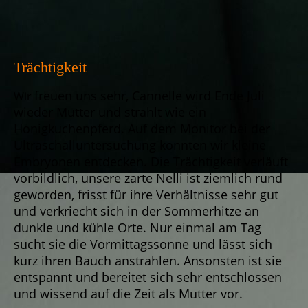
Trächtigkeit
freuen uns sehr, Cannelle wird Ende Juli
Wir
wieder Mutter und strahlt wie ein
Honigkuchenpferd. Auf dem Monitor bei der
Ultraschalluntersuchung konnten wir kleine
Embryonen entdecken. Die Trächtigkeit verläuft
vorbildlich, unsere zarte Nelli ist ziemlich rund
geworden, frisst für ihre Verhältnisse sehr gut
und verkriecht sich in der Sommerhitze an
dunkle und kühle Orte. Nur einmal am Tag
sucht sie die Vormittagssonne und lässt sich
kurz ihren Bauch anstrahlen. Ansonsten ist sie
entspannt und bereitet sich sehr entschlossen
und wissend auf die Zeit als Mutter vor.