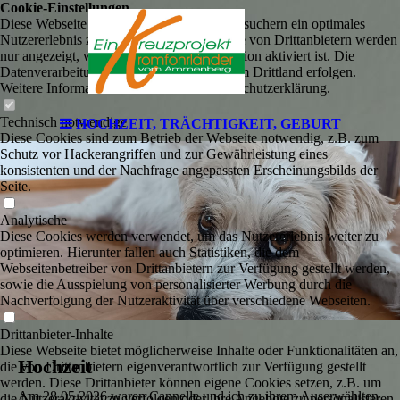
Cookie-Einstellungen
Diese Webseite verwendet Cookies, um Besuchern ein optimales
Nutzererlebnis zu bieten. Bestimmte Inhalte von Drittanbietern werden
nur angezeigt, wenn die entsprechende Option aktiviert ist. Die
Datenverarbeitung kann dann auch in einem Drittland erfolgen.
Weitere Informationen hierzu in der Datenschutzerklärung.
Technisch notwendige
HOCHZEIT, TRÄCHTIGKEIT, GEBURT
Diese Cookies sind zum Betrieb der Webseite notwendig, z.B. zum
Schutz vor Hackerangriffen und zur Gewährleistung eines
konsistenten und der Nachfrage angepassten Erscheinungsbilds der
Seite.
Analytische
Diese Cookies werden verwendet, um das Nutzererlebnis weiter zu
optimieren. Hierunter fallen auch Statistiken, die dem
Webseitenbetreiber von Drittanbietern zur Verfügung gestellt werden,
sowie die Ausspielung von personalisierter Werbung durch die
Nachverfolgung der Nutzeraktivität über verschiedene Webseiten.
Drittanbieter-Inhalte
Diese Webseite bietet möglicherweise Inhalte oder Funktionalitäten an,
Hochzeit
die von Drittanbietern eigenverantwortlich zur Verfügung gestellt
werden. Diese Drittanbieter können eigene Cookies setzen, z.B. um
Am 28.05.2026 waren Cannelle und ich zu ihrem Auserwählten
die Nutzeraktivität zu verfolgen oder ihre Angebote zu personalisieren